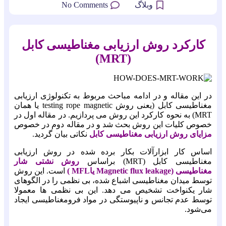
No Comments
وبلاگ
کارکرد روش ارزیابی مغناطیسی کابل
(MRT)
در این مقاله و در ادامه مباحث مربوط به تکنولوژی ارزیابی
مغناطیسی کابل (یعنی روش testing rope magnetic یا همان
MRT) به نحوه کارکرد این روش می پردازیم. در مقاله اول در
خصوص کلیات این روش بحث شد و در مقاله دوم در خصوص
مزایای روش ارزیابی مغناطیسی کابل
نکاتی بیان گردید.
اساس کار ابزارآلات بکار برده شده در روش ارزیابی
مغناطیسی کابل (MRT) براساس
روش نشتی شار
مغناطیسی (Magnetic flux leakage یاMFL )
است. این روش
توسط میدان مغناطیسی اشباع شده، بی نظمی را در الگوهای
شار یکنواخت تشخیص می دهد. این بی نظمی ها معمولا
توسط عدم تجانس و ناپیوستگی در مواد فرومغناطیسی ایجاد
می‌شود.