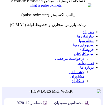
دستگاه آکوستیک امیشن Acoustic Emission
پالس اکسیمتر (pulse oximeter)
ربات بازرس مخازن و خطوط لوله (C-MAP)
دیده‌بان
دپارتمان ها
مجله مپوا
ویدیوهای مپوا
فروشگاه
ویژه کارکنان
درخواست مرخصی
تماس با ما
درباره ما
چشم انداز
مشاوران
همکاران
محمدامین سفیدیان
دسامبر 12, 2020