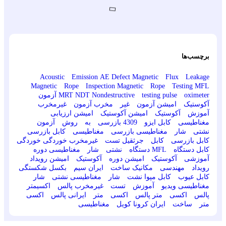
برچسب‌ها
Acoustic Emission
AE
Defect
Magnetic Flux Leakage
Magnetic Rope Inspection
Magnetic Rope Testing
MFL
pulse oximeter
Nondestructive testing
NDT
MRT
آزمون
آکوستیک امیشن
آزمون غیر مخرب
آزمون غیرمخرب
آموزش آکوستیک امیشن
آکوستیک امیشن
ارزیابی
مغناطیسی کابل
ایزو 4309
بازرسی به روش آزمون
نشتی شار مغناطیسی
بازرسی مغناطیسی کابل
بازرسی
کابل
بازرسی کابل جرثقیل
تست غیرمخرب
خوردگی
خوردگی
کابل
دستگاه MFL
دستگاه نشتی شار مغناطیسی
دوره
آموزشی آکوستیک امیشن
دوره آکوستیک امیشن
رویداد
رویداد مهندسی مکانیک
ساخت ایران
سیم بکسل
شکستگی
کابل
عیوب کابل
مپوا
نشت شار مغناطیسی
نشتی شار
مغناطیسی
ویدیو آموزش تست غیرمخرب
پالس اکسیمتر
پالس اکسی متر
پالس اکسی متر ایرانی
پالس اکسی
متر ساخت ایران
کرونا
کویل مغناطیسی