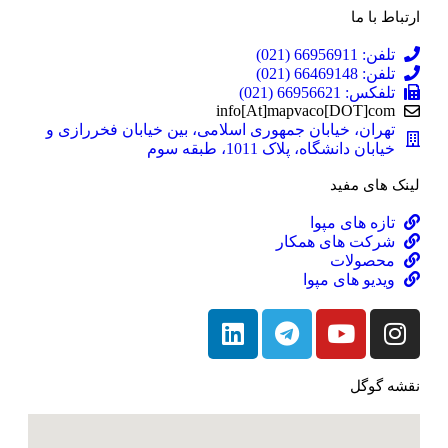
ارتباط با ما
تلفن: 66956911 (021)
تلفن: 66469148 (021)
تلفکس: 66956621 (021)
info[At]mapvaco[DOT]com
تهران، خیابان جمهوری اسلامی، بین خیابان فخررازی و
خیابان دانشگاه، پلاک 1011، طبقه سوم
لینک های مفید
تازه های مپوا
شرکت های همکار
محصولات
ویدیو های مپوا
نقشه گوگل