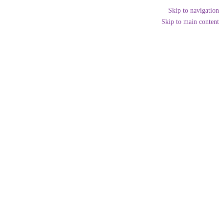
EN
| AR
Skip to navigation
Skip to main content
جستجو
منو
EN
| AR
خانه
محصولات
دیده‌بان
دپارتمان ها
مجله مپوا
ویدیوهای مپوا
فروشگاه
ویژه کارکنان
تماس با ما
درباره ما
محمدامین سفیدیان
ژانویه 14, 2020
وبلاگ
2 Comments
دستگاه آکوستیک امیشن
شرکت مپوا نزدیک به 10 سال است که درزمینهٔ آزمون‌های غیر مخرب و